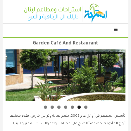
Skip
To
Content
دليلك الى الاستراحات والمطاعم
استراحة نت
Garden Café And Restaurant
garden café and restaurant
استراحات
بيروت
تأسس المطعم في أوائل عام 2009. يضم صالة وتراس خارجي. يقدم مختلف
أنواع المأكولات خصوصاً الصاج على مختلف انواعه والسناك المميز والبيتزا