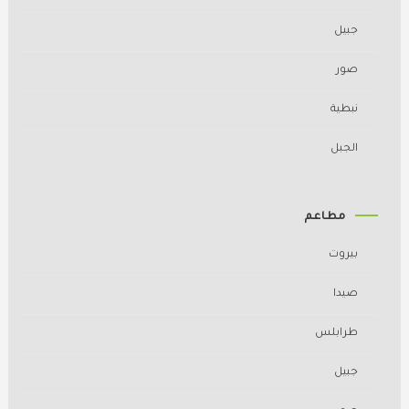
جبيل
صور
نبطية
الجبل
مطاعم
بيروت
صيدا
طرابلس
جبيل