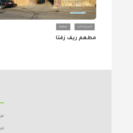
استراحات
نبطية
مطعم ريف زفتا
عن
اتص