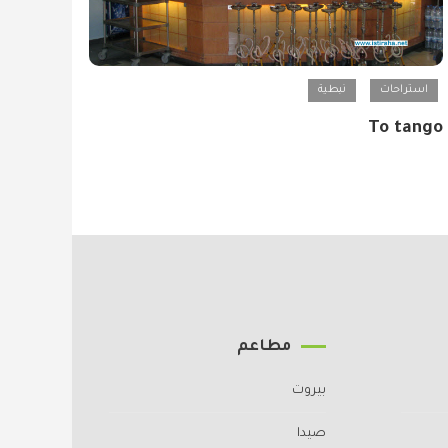
استراحات
نبطية
To tango
مطاعم
بيروت
صيدا