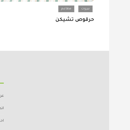
بيروت
مطاعم
حرقوص تشيكن
عن
اتص
اح