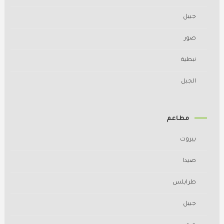
جبيل
صور
نبطية
الجبل
مطاعم
بيروت
صيدا
طرابلس
جبيل