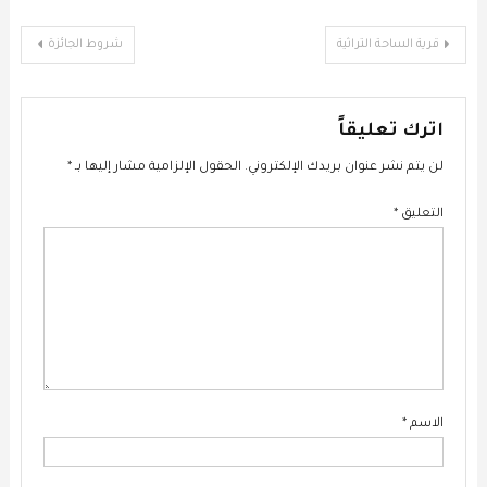
حرب تموز ومن ثم أعيد بناؤه. تقدم الإستراحة كافة أنواع المأكولات اللبنانية.
تضم صالة داخلية وتراس صيفي.تتميز بإطلالتها على الأراضي الفلسطينية
تصفّح
قرية الساحة التراثية
شروط الجائزة
المحتلة ومستوطنة أفيفيم الإسرائيلية والمساحات الخضراء الشاسعة.
حسومات خاصة للمناسبات.يتم العمل من شهر آذار وحتى آخر شهر رمضان.
المقالات
اترك تعليقاً
لن يتم نشر عنوان بريدك الإلكتروني.
الحقول الإلزامية مشار إليها بـ
*
التعليق
*
الاسم
*